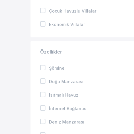
Çocuk Havuzlu Villalar
Ekonomik Villalar
Kapalı Havuzlu Villalar
Özellikler
Jakuzili Villalar
Isıtmalı Havuzlu Villalar
Şömine
Geniş Aileye Uygun Villalar
Doğa Manzarası
Balayı Villaları
Isıtmalı Havuz
Merkeze Yakın Villalar
İnternet Bağlantısı
Kış Aylarına Uygun Villalar
Deniz Manzarası
Evcil Hayvan İzinli Villalar