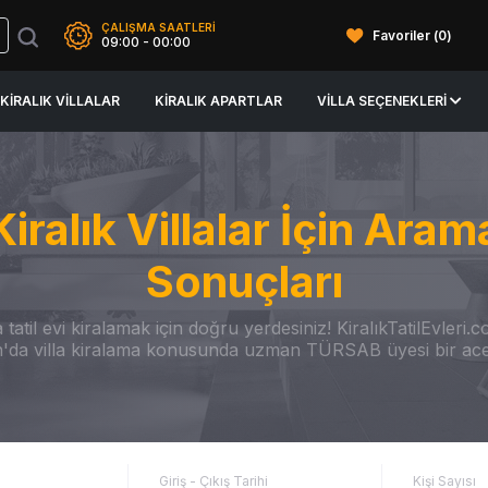
ÇALIŞMA SAATLERİ
Favoriler (
0
)
09:00 - 00:00
KIRALIK VILLALAR
KIRALIK APARTLAR
VILLA SEÇENEKLERI
Kiralık Villalar İçin Aram
Sonuçları
 tatil evi kiralamak için doğru yerdesiniz! KiralıkTatilEvleri.
'da villa kiralama konusunda uzman TÜRSAB üyesi bir ace
Giriş - Çıkış Tarihi
Kişi Sayısı