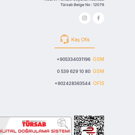
Türsab Belge No : 12076
Kaş Ofis
GSM
+905334031196
GSM
0 539 629 10 80
OFİS
+902428363544