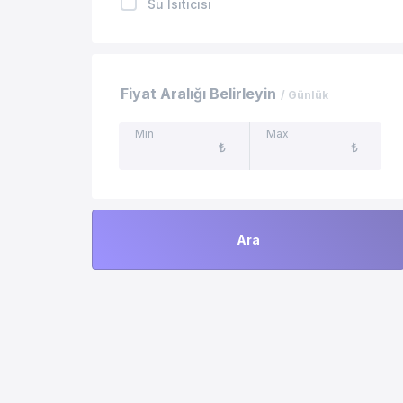
Su Isıtıcısı
Doğa Manzaralı Villalar
Tost Makinesi
Kahve Makinesi
Fiyat Aralığı Belirleyin
/ Günlük
TV
Min
Max
₺
₺
Uydu Alıcı
Özel Yüzme Havuzu
Ara
Yemek Masası
Mangal
Tenis Masası