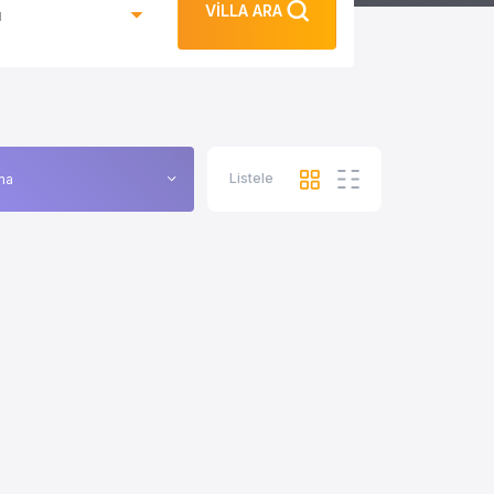
VİLLA ARA
ı
Listele