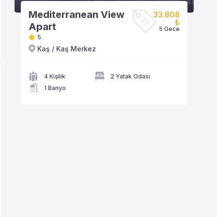
Mediterranean View
33.808
₺
Apart
5 Gece
5
Kaş / Kaş Merkez
VİLLAYA GÖZAT
4 Kişilik
2 Yatak Odası
1 Banyo