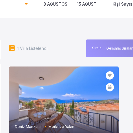
8 AĞUSTOS
15 AĞUSTOS
Kişi Sayıs
1
Villa Listelendi
Sırala
Deniz Manzaralı
Merkeze Yakın