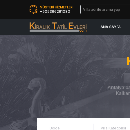
MÜŞTERİ HİZMETLERİ
+905396291080
ANA SAYFA
Antalya'da
Kalkan
Bölge
Villa Kategorisi