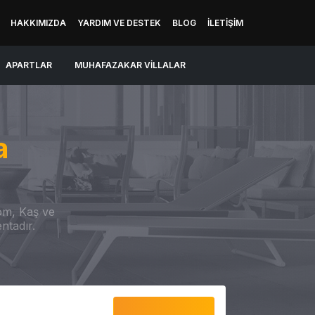
HAKKIMIZDA
YARDIM VE DESTEK
BLOG
İLETIŞIM
APARTLAR
MUHAFAZAKAR VILLALAR
a
com, Kaş ve
ntadır.