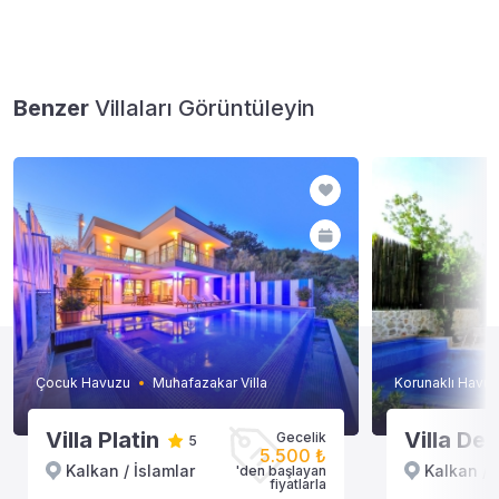
Benzer
Villaları Görüntüleyin
Çocuk Havuzu
Muhafazakar Villa
Korunaklı Havuz
Villa Platin
Villa Der
Gecelik
5
5.500 ₺
Kalkan / İslamlar
Kalkan / 
'den başlayan
fiyatlarla