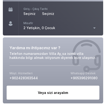
Giriş - Çıkış Tarihi
Seçiniz
Seçiniz
Misafir
2 Yetişkin, 0 Çocuk
Yardıma mı ihtiyacınız var ?
Telefon numaramızdan Villa Ay_sa isimli villa
hakkında bilgi almak istiyorum diyerek bize ulaşınız.
Müşt. Hizmetleri
Whatsapp Destek
+902428363544
+905396291080
Veya sizi arayalım