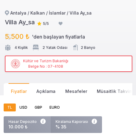
Antalya / Kalkan / İslamlar / Villa Ay_sa
Villa Ay_sa
5/5
5.500 ₺
'den başlayan
fiyatlarla
4 Kişilik
2 Yatak Odası
2 Banyo
Kültür ve Turizm Bakanlığı
Belge No : 07-4108
Fiyatlar
Açıklama
Mesafeler
Müsaitlik Takvimi
TL
USD
GBP
EURO
Hasar Depozito
Kiralama Kaporası
10.000 ₺
% 35