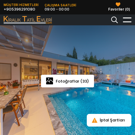
MÜŞTERİ HİZMETLERİ
ÇALIŞMA SAATLERİ
+905396291080
09:00 - 00:00
Favoriler (
0
)
Fotoğraflar (33)
İptal Şartları