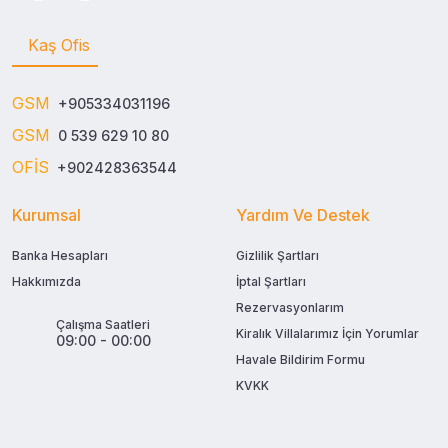
Kaş Ofis
GSM
+905334031196
GSM
0 539 629 10 80
OFİS
+902428363544
Kurumsal
Yardım Ve Destek
Banka Hesapları
Gizlilik Şartları
Hakkımızda
İptal Şartları
Rezervasyonlarım
Çalışma Saatleri
Kiralık Villalarımız İçin Yorumlar
09:00 - 00:00
Havale Bildirim Formu
KVKK