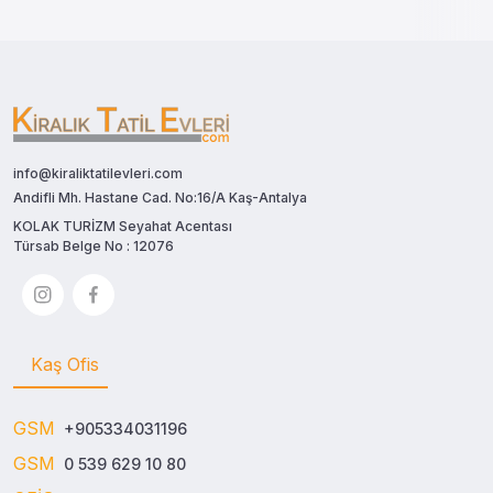
info@kiraliktatilevleri.com
Andifli Mh. Hastane Cad. No:16/A Kaş-Antalya
KOLAK TURİZM Seyahat Acentası
Türsab Belge No : 12076
Kaş Ofis
GSM
+905334031196
GSM
0 539 629 10 80