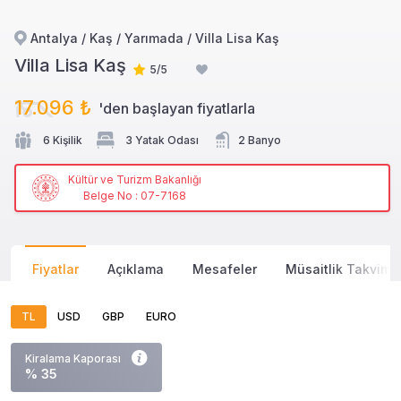
Antalya / Kaş / Yarımada / Villa Lisa Kaş
Villa Lisa Kaş
5/5
17.096 ₺
'den başlayan
fiyatlarla
6 Kişilik
3 Yatak Odası
2 Banyo
Kültür ve Turizm Bakanlığı
Belge No : 07-7168
Fiyatlar
Açıklama
Mesafeler
Müsaitlik Takvimi
TL
USD
GBP
EURO
Kiralama Kaporası
% 35