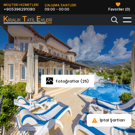
MÜŞTERİ HİZMETLERİ
ÇALIŞMA SAATLERİ
+905396291080
09:00 - 00:00
Favoriler (
0
)
Fotoğraflar (25)
İptal Şartları