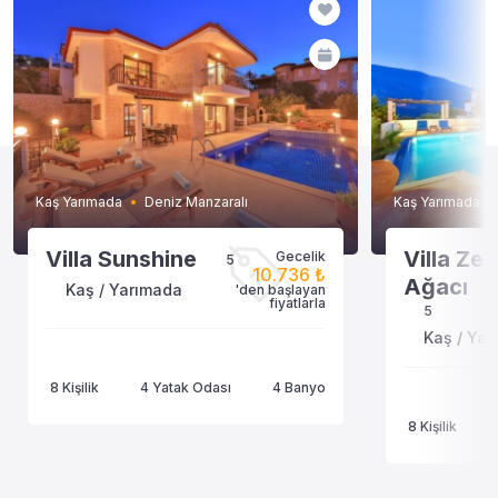
Kaş Yarımada
Deniz Manzaralı
Kaş Yarımada
Villa Sunshine
Villa Zey
Gecelik
5
10.736 ₺
Ağacı
Kaş / Yarımada
'den başlayan
fiyatlarla
5
Kaş / Ya
8 Kişilik
4 Yatak Odası
4 Banyo
8 Kişilik